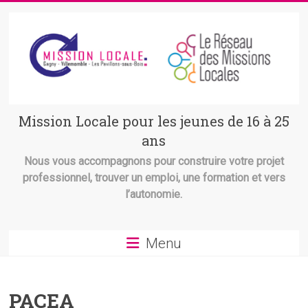
Skip
to
content
Mission
Mission Locale pour les jeunes de 16 à 25
ans
Locale
Nous vous accompagnons pour construire votre projet
Gagny
professionnel, trouver un emploi, une formation et vers
–
l’autonomie.
Villemomble
–
Pavillons
Menu
sous
Bois
PACEA